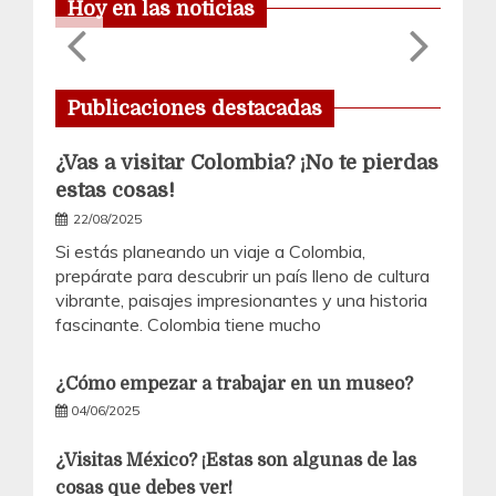
Hoy en las noticias
¿Visitas
Publicaciones destacadas
México?
¡Estas son
¿Vas a visitar Colombia? ¡No te pierdas
estas cosas!
algunas de
22/08/2025
las cosas
Si estás planeando un viaje a Colombia,
que debes
prepárate para descubrir un país lleno de cultura
vibrante, paisajes impresionantes y una historia
ver!
fascinante. Colombia tiene mucho
07/03/2025
¿Cómo empezar a trabajar en un museo?
04/06/2025
¿Visitas México? ¡Estas son algunas de las
cosas que debes ver!